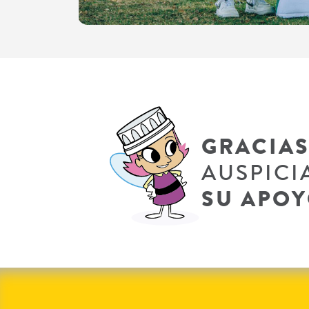
GRACIA
AUSPICI
SU APO