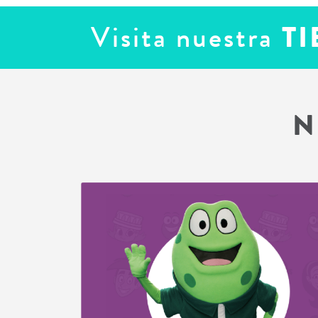
Visita nuestra
TI
N