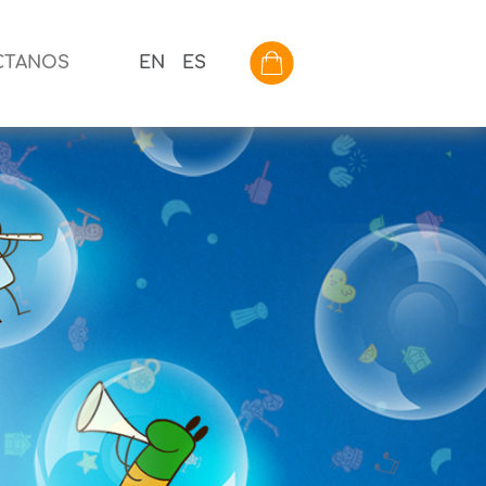
CTANOS
EN
ES