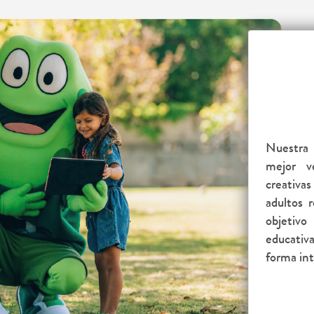
Nuestra 
mejor ve
creativas
adultos r
objetiv
educativ
forma int